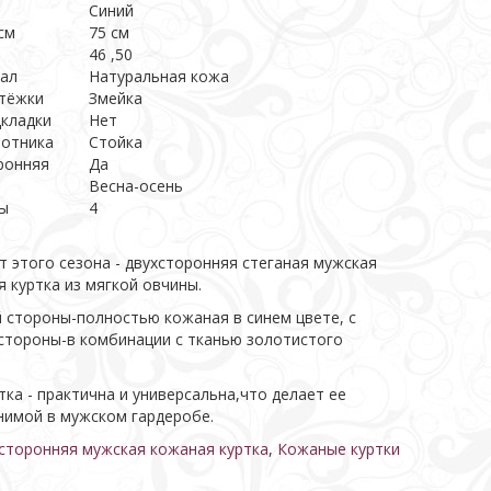
Синий
см
75 см
46 ,50
ал
Натуральная кожа
стёжки
Змейка
дкладки
Нет
ротника
Стойка
ронняя
Да
Весна-осень
ы
4
 этого сезона - двухсторонняя стеганая мужская
 куртка из мягкой овчины.
 стороны-полностью кожаная в синем цвете, с
стороны-в комбинации с тканью золотистого
тка - практична и универсальна,что делает ее
нимой в мужском гардеробе.
сторонняя мужская кожаная куртка
,
Кожаные куртки