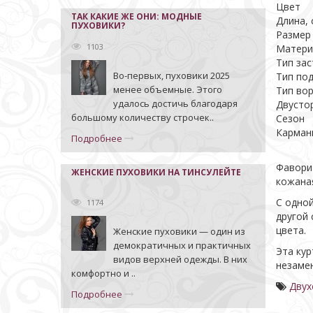
Цвет
ТАК КАКИЕ ЖЕ ОНИ: МОДНЫЕ
Длина, 
ПУХОВИКИ?
Размер
1103
Матери
Тип за
Во-первых, пуховики 2025
Тип по
менее объемные. Этого
Тип во
удалось достичь благодаря
Двусто
большому количеству строчек..
Сезон
Карман
Подробнее
Фаворит
ЖЕНСКИЕ ПУХОВИКИ НА ТИНСУЛЕЙТЕ
кожаная
С одной
1174
другой 
цвета.
Женские пуховики — один из
демократичных и практичных
Эта кур
видов верхней одежды. В них
незаме
комфортно и ..
Двух
Подробнее