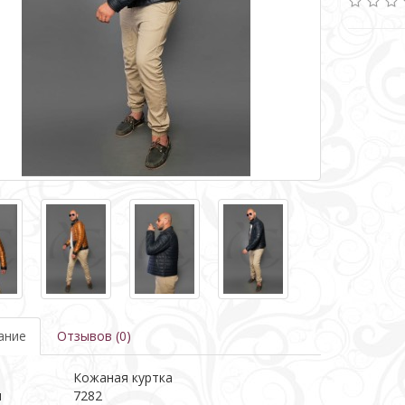
ание
Отзывов (0)
ь
Кожаная куртка
л
7282