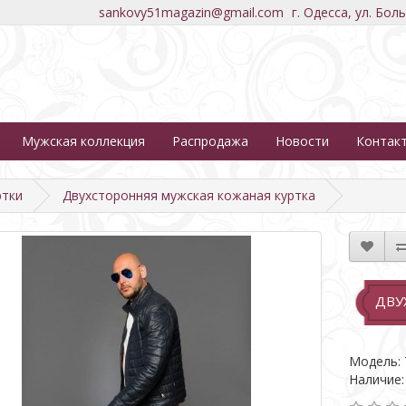
sankovy51magazin@gmail.com
г. Одесса, ул. Бол
Мужская коллекция
Распродажа
Новости
Контак
ртки
Двухсторонняя мужская кожаная куртка
ДВУ
Модель: 
Наличие: