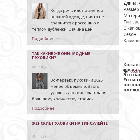
Дл
Размер 
Когда речь идет о зимней
Матери
верхней одежде, ничто не
Тип зас
сравнится с роскошью и
С капю
теплом дубленки. Овчина цен..
Сезон -
Подробнее
Карман
ТАК КАКИЕ ЖЕ ОНИ: МОДНЫЕ
ПУХОВИКИ?
Кожан
1102
носить
Кожа
Это на
Его ин
Во-первых, пуховики 2025
позвол
менее объемные. Этого
одежд
удалось достичь благодаря
большому количеству строчек..
Подробнее
ЖЕНСКИЕ ПУХОВИКИ НА ТИНСУЛЕЙТЕ
1173