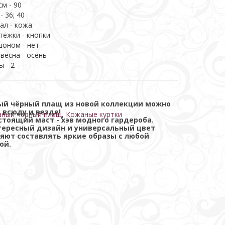
ина, см - 90
- 36; 40
ал - кожа
тёжки - кнопки
шоном - нет
 весна - осень
ы - 2
ый чёрный плащ из новой коллекции можно
 всюду и везде!
ный чёрный плащ
,
Кожаные куртки
стоящий маст - хэв модного гардероба.
тересный дизайн и универсальный цвет
яют составлять яркие образы с любой
ой.