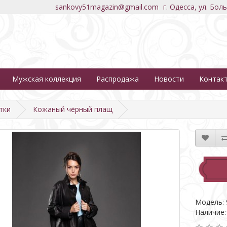
sankovy51magazin@gmail.com
г. Одесса, ул. Бол
Мужская коллекция
Распродажа
Новости
Контак
тки
Кожаный чёрный плащ
Модель: 
Наличие: