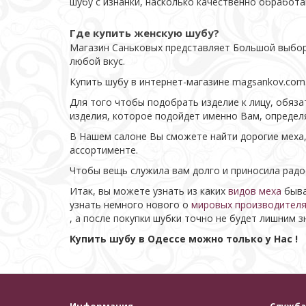
шубу с изнанки, насколько качественно обработа
Где купить женскую шубу?
Магазин Саньковых представляет Большой выбор 
любой вкус.
Купить шубу в интернет-магазине magsankov.com.
Для того чтобы подобрать изделие к лицу, обяз
изделия, которое подойдет именно Вам, определя
В Нашем салоне Вы сможете найти дорогие меха,
ассортименте.
Чтобы вещь служила вам долго и приносила радо
Итак, вы можете узнать из каких
видов меха
быва
узнать немного нового о
мировых производителя
, а после покупки шубки точно не будет лишним 
Купить шубу в Одессе можно только у Нас !
Информация
Служба