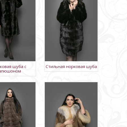
ковая шуба с
Стильная норковая шуба
апюшоном