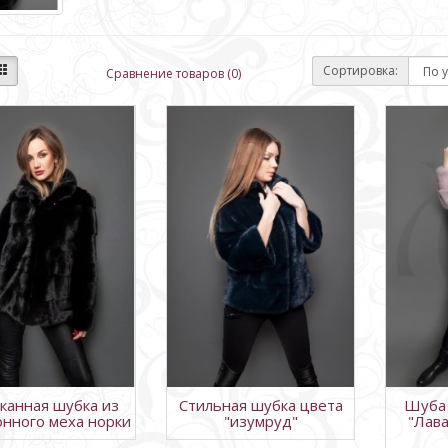
Сортировка:
Сравнение товаров (0)
канная шубка из
Стильная шубка цвета
Шуба 
онного меха норки
"изумруд"
"Лав