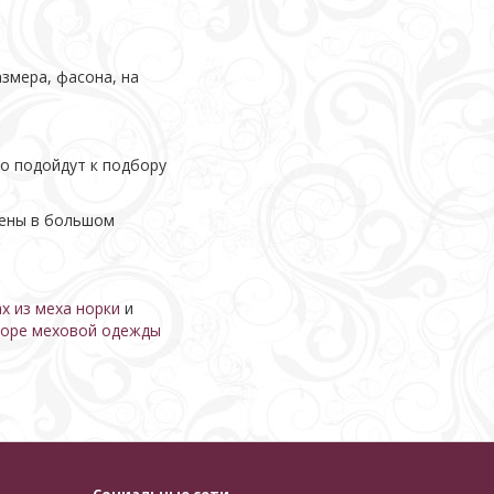
змера, фасона, на
о подойдут к подбору
лены в большом
х из меха норки
и
оре меховой одежды
Социальные сети