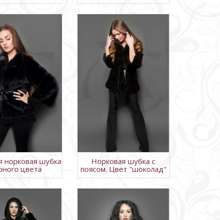
я норковая шубка
Норковая шубка с
рного цвета
поясом. Цвет "шоколад"