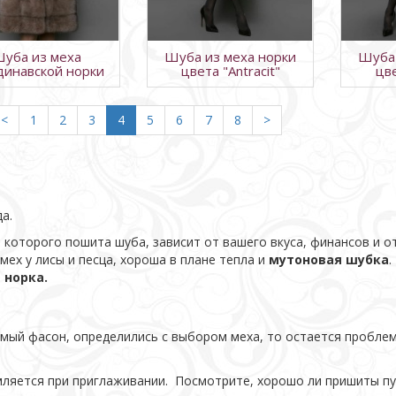
уба из меха
Шуба из меха норки
Шуба 
динавской норки
цвета "Antracit"
цв
<
1
2
3
4
5
6
7
8
>
а.
 которого пошита шуба, зависит от вашего вкуса, финансов и о
мех у лисы и песца, хороша в плане тепла и
мутоновая шубка
.
е
норка.
мый фасон, определились с выбором меха, то остается пробле
мляется при приглаживании. Посмотрите, хорошо ли пришиты п