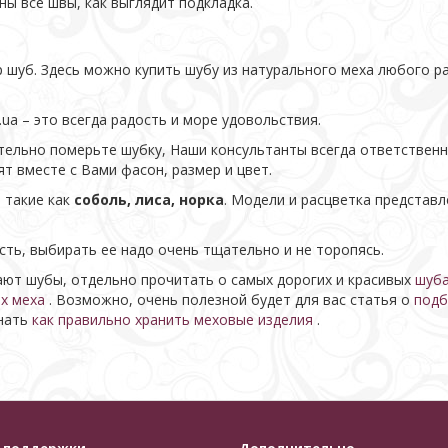
ны все швы, как выглядит подкладка.
шуб. Здесь можно купить шубу из натурального меха любого ра
ua – это всегда радость и море удовольствия.
ательно померьте шубку, Наши консультанты всегда ответственн
т вместе с Вами фасон, размер и цвет.
 такие как
соболь, лиса, норка
. Модели и расцветка представ
сть, выбирать ее надо очень тщательно и не торопясь.
ют шубы, отдельно прочитать о самых дорогих и красивых
шуба
х меха
. Возможно, очень полезной будет для вас статья о
подб
знать
как правильно хранить меховые изделия
.
 поддержки
Дополнительно