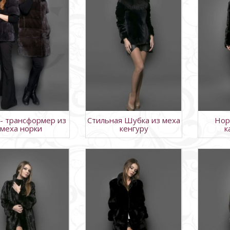
- трансформер из
Стильная Шубка из меха
Нор
меха норки
кенгуру
к