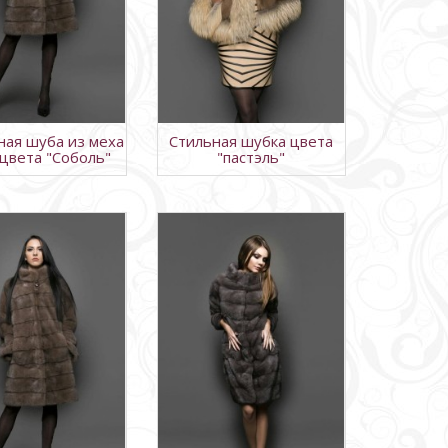
ная шуба из меха
Стильная шубка цвета
 цвета "Соболь"
"пастэль"