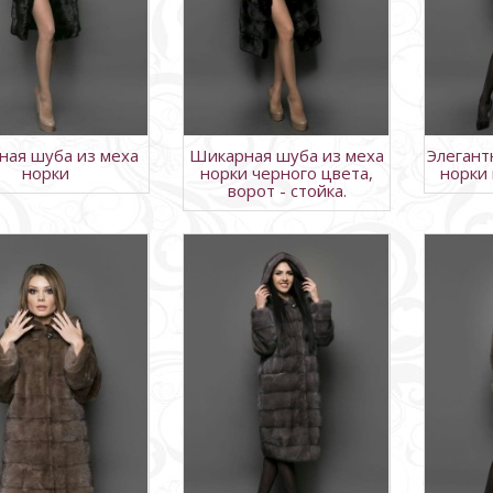
ная шуба из меха
Шикарная шуба из меха
Элегант
норки
норки черного цвета,
норки
ворот - стойка.