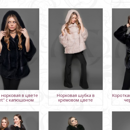
 норковая в цвете
Норковая шубка в
Коротка
let" с капюшоном
кремовом цвете
че