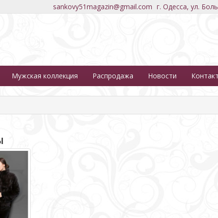
sankovy51magazin@gmail.com
г. Одесса, ул. Бол
Мужская коллекция
Распродажа
Новости
Контак
Ы