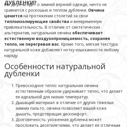
ДУБЛЕНКИ?
Когда речь идет о зимней верхней одежде, ничто не
сравнится с роскошью и теплом дубленки.
Овчина
ценится
на протяжении столетий за свои
теплоизолирующие свойства
и вневременную
привлекательность. В отличие от синтетических
альтернатив, натуральная овчина
обеспечивает
естественную воздухопроницаемость, сохраняя
тепло, не перегревая вас
. Кроме того, мягкая текстура
натуральной кожи добавляет нотку изысканности любому
наряду.
Особенности натуральной
дубленки
Превосходное тепло: натуральная овчина
естественным образом удерживает тепло, что делает
ее идеальной для низких температур.
Дышащий материал: в отличие от других тяжелых
зимних пальто, овчина позволяет вашей коже
дышать, предотвращая дискомфорт.
Долговечность: ухоженная дубленка может
прослужить десятилетиями, что делает ее отличным